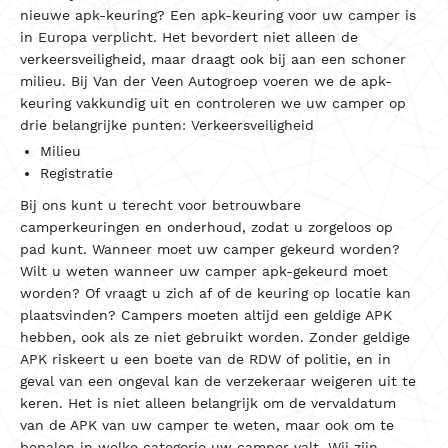
nieuwe apk-keuring?
Een apk-keuring voor uw camper is
in Europa verplicht. Het bevordert niet alleen de
verkeersveiligheid, maar draagt ook bij aan een schoner
milieu. Bij Van der Veen Autogroep voeren we de apk-
keuring vakkundig uit en controleren we uw camper op
drie belangrijke punten:
Verkeersveiligheid
Milieu
Registratie
Bij ons kunt u terecht voor betrouwbare
camperkeuringen en onderhoud, zodat u zorgeloos op
pad kunt.
Wanneer moet uw camper gekeurd worden?
Wilt u weten wanneer uw camper apk-gekeurd moet
worden? Of vraagt u zich af of de keuring op locatie kan
plaatsvinden? Campers moeten altijd een geldige APK
hebben, ook als ze niet gebruikt worden. Zonder geldige
APK riskeert u een boete van de RDW of politie, en in
geval van een ongeval kan de verzekeraar weigeren uit te
keren.
Het is niet alleen belangrijk om de vervaldatum
van de APK van uw camper te weten, maar ook om te
bepalen in welke categorie uw camper valt. Wij zijn