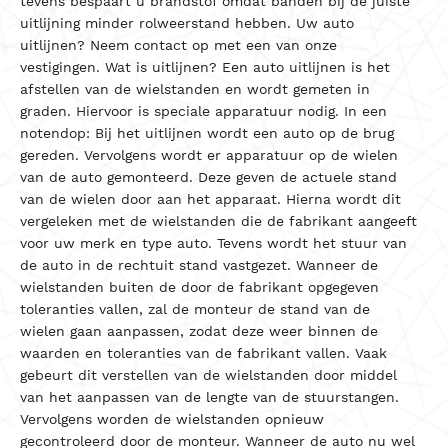
tevens bespaart u brandstof omdat banden bij de juiste
uitlijning minder rolweerstand hebben. Uw auto
uitlijnen? Neem contact op met een van onze
vestigingen.
Wat is uitlijnen?
Een auto uitlijnen is het
afstellen van de wielstanden en wordt gemeten in
graden. Hiervoor is speciale apparatuur nodig. In een
notendop: Bij het uitlijnen wordt een auto op de brug
gereden. Vervolgens wordt er apparatuur op de wielen
van de auto gemonteerd. Deze geven de actuele stand
van de wielen door aan het apparaat. Hierna wordt dit
vergeleken met de wielstanden die de fabrikant aangeeft
voor uw merk en type auto. Tevens wordt het stuur van
de auto in de rechtuit stand vastgezet.
Wanneer de
wielstanden buiten de door de fabrikant opgegeven
toleranties vallen, zal de monteur de stand van de
wielen gaan aanpassen, zodat deze weer binnen de
waarden en toleranties van de fabrikant vallen. Vaak
gebeurt dit verstellen van de wielstanden door middel
van het aanpassen van de lengte van de stuurstangen.
Vervolgens worden de wielstanden opnieuw
gecontroleerd door de monteur. Wanneer de auto nu wel