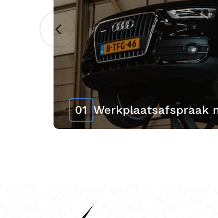
01
Werkplaatsafspraak 
Uw auto verdient de beste zorg. Goed 
onderhoud van uw auto helpt problem
voorkomen en draagt bij aan uw veiligh
Lees meer