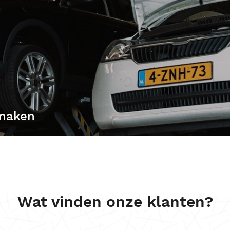
maken
en regelmatig
en te
eid.
Wat vinden onze klanten?