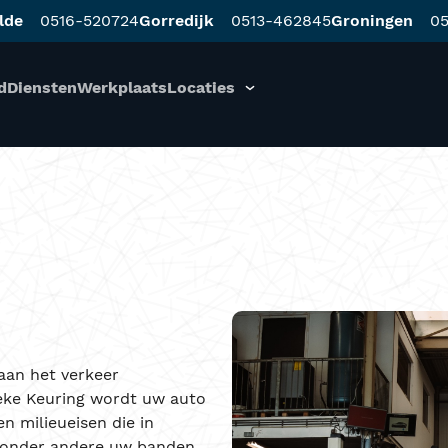
lde
0516-520724
Gorredijk
0513-462845
Groningen
05
d
Diensten
Werkplaats
Locaties
aan het verkeer
eke Keuring wordt uw auto
n milieueisen die in
n onder andere uw banden,