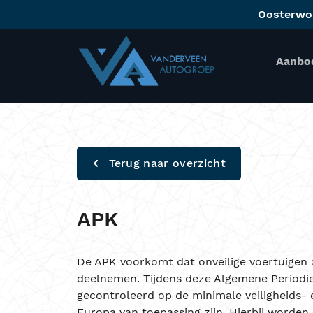
Oosterwo
Aanbo
Terug naar overzicht
APK
De APK voorkomt dat onveilige voertuigen 
deelnemen. Tijdens deze Algemene Periodi
gecontroleerd op de minimale veiligheids- e
Europa van toepassing zijn. Hierbij worde