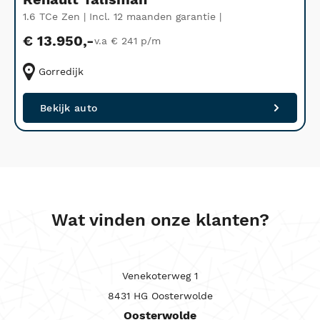
1.6 TCe Zen | Incl. 12 maanden garantie |
L
g
€ 13.950,-
v.a € 241 p/m
Gorredijk
Bekijk auto
Wat vinden onze klanten?
Venekoterweg 1
8431 HG Oosterwolde
Oosterwolde