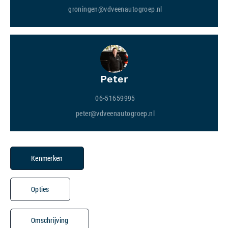
groningen@vdveenautogroep.nl
Peter
06-51659995
peter@vdveenautogroep.nl
Kenmerken
Opties
Omschrijving