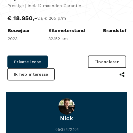
Prestige | Incl. 12 maanden Garantie
€ 18.950,-
v.a € 265 p/m
Bouwjaar
Kilometerstand
Brandstof
2023
32.152 km
Private lease
Financieren
Ik heb interesse
Nick
06-38472404