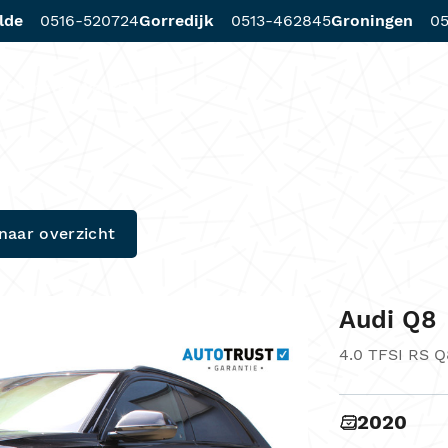
lde
0516-520724
Gorredijk
0513-462845
Groningen
05
d
Diensten
Werkplaats
Locaties
naar overzicht
Audi Q8
4.0 TFSI RS Q
2020