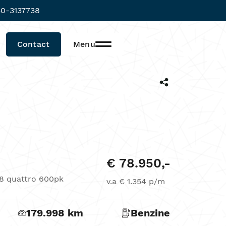
0-3137738
Contact
Menu
€ 78.950,-
8 quattro 600pk
v.a € 1.354 p/m
179.998 km
Benzine