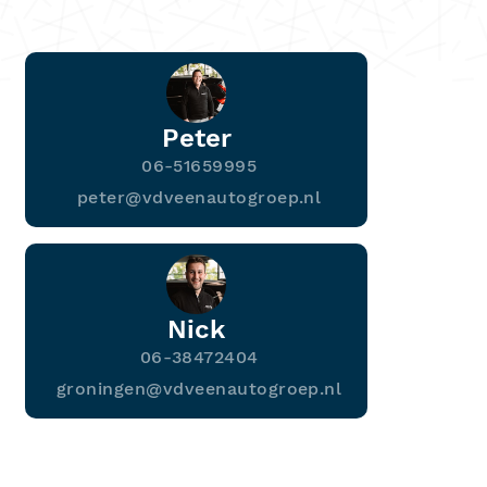
Peter
06-51659995
peter@vdveenautogroep.nl
Nick
06-38472404
groningen@vdveenautogroep.nl