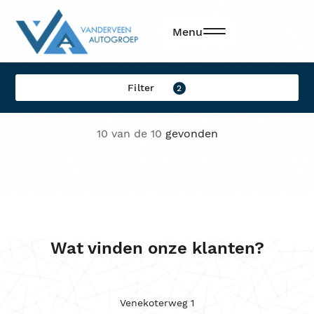
Filters
Menu
Filter op:
Filter
2
Merk
10 van de 10
gevonden
Model
Brandstof
Transmissie
Locatie
Wat vinden onze klanten?
Sorteren op
Kleur
Venekoterweg 1