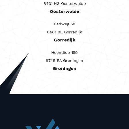
8431 HG Oosterwolde
Carrosserie
Oosterwolde
Maandprijs van
Badweg 58
Maandprijs tot
8401 BL Gorredijk
Prijs (€)
Gorredijk
-
Hoendiep 159
Kilometerstand
9745 EA Groningen
Groningen
-
Bouwjaar
-