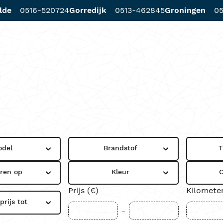
lde
0516-520724
Gorredijk
0513-462845
Groningen
05
d
Diensten
Werkplaats
Locaties
odel
Brandstof
T
eren op
Kleur
C
Prijs (€)
Kilomete
rijs tot
-