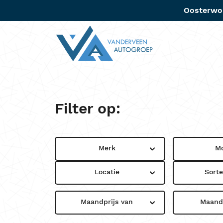
Oosterwo
Aanbo
Filter op:
Merk
M
Locatie
Sort
Maandprijs van
Maandp