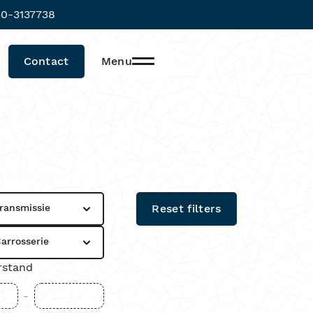
0-3137738
Contact
Menu
ransmissie
Reset filters
arrosserie
rstand
-