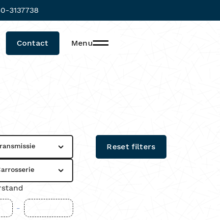
0-3137738
Contact
Menu
ransmissie
Reset filters
arrosserie
rstand
-