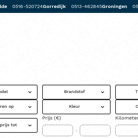
lde
0516-520724
Gorredijk
0513-462845
Groningen
05
d
Diensten
Werkplaats
Locaties
odel
Brandstof
T
eren op
Kleur
C
Prijs (€)
Kilomete
rijs tot
-