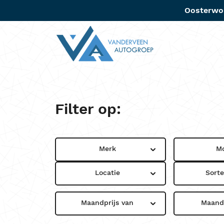
Oosterwo
Aanbo
Filter op:
Merk
M
Locatie
Sort
Maandprijs van
Maandp