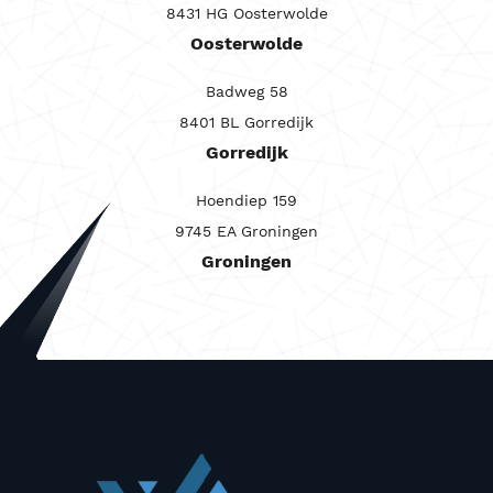
8431 HG Oosterwolde
Carrosserie
Oosterwolde
Maandprijs van
Badweg 58
Maandprijs tot
8401 BL Gorredijk
Prijs (€)
Gorredijk
-
Hoendiep 159
Kilometerstand
9745 EA Groningen
Groningen
-
Bouwjaar
-