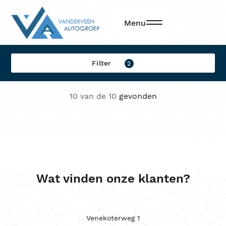
Filters
Menu
Filter op:
Filter
2
Merk
10 van de 10
gevonden
Model
Brandstof
Transmissie
Locatie
Wat vinden onze klanten?
Sorteren op
Kleur
Venekoterweg 1