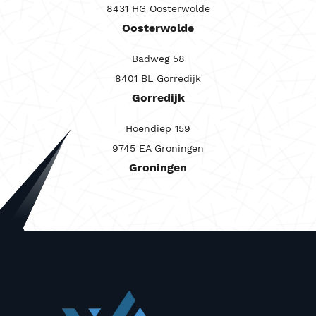
8431 HG Oosterwolde
Carrosserie
Oosterwolde
Maandprijs van
Badweg 58
Maandprijs tot
8401 BL Gorredijk
Prijs (€)
Gorredijk
-
Hoendiep 159
Kilometerstand
9745 EA Groningen
Groningen
-
Bouwjaar
-