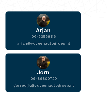
Arjan
06-53566116
arjan@vdveenautogroep.nl
Jorn
06-86800720
gorredijk@vdveenautogroep.nl