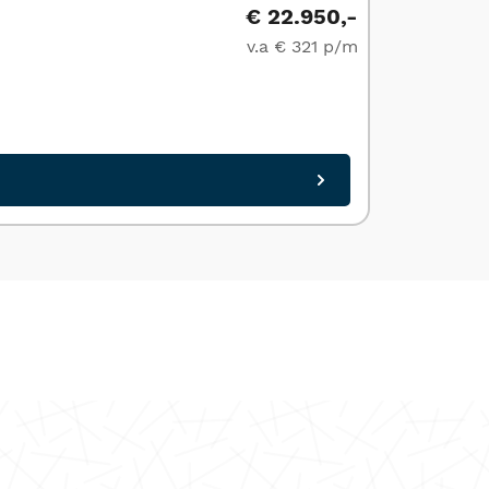
€ 22.950,-
Audi A5
v.a € 321 p/m
Sportback 1
Gorredij
Bekijk a