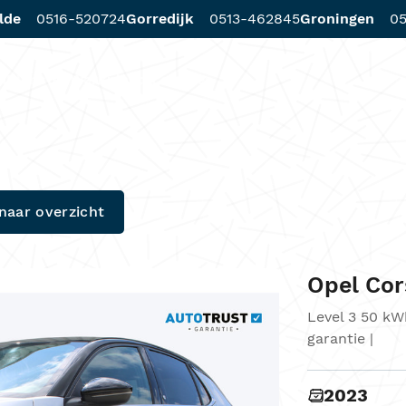
lde
0516-520724
Gorredijk
0513-462845
Groningen
05
d
Diensten
Werkplaats
Locaties
naar overzicht
Opel Cor
Level 3 50 kW
garantie |
2023