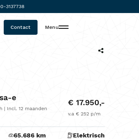
0-3137738
Contact
Menu
sa-e
€ 17.950,-
h | Incl. 12 maanden
v.a € 252 p/m
65.686 km
Elektrisch