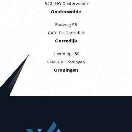
8431 HG Oosterwolde
Carrosserie
Oosterwolde
Maandprijs van
Badweg 58
Maandprijs tot
8401 BL Gorredijk
Prijs (€)
Gorredijk
-
Hoendiep 159
Kilometerstand
9745 EA Groningen
Groningen
-
Bouwjaar
-