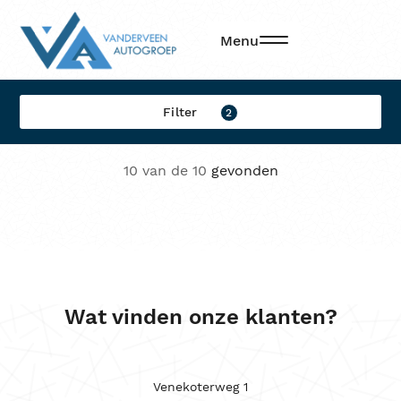
Filters
Menu
Filter op:
Filter
2
Merk
10 van de 10
gevonden
Model
Brandstof
Transmissie
Locatie
Wat vinden onze klanten?
Sorteren op
Kleur
Venekoterweg 1