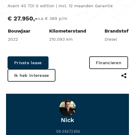
Avant 40 TDI S edition | Incl. 12 maanden Garantie
€ 27.950,-
v.a € 389 p/m
Bouwjaar
Kilometerstand
Brandstof
2022
210.093 km
Diesel
Private lease
Financieren
Ik heb interesse
Nick
06-38472404