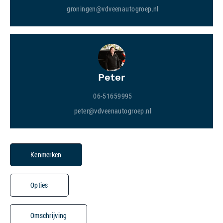
groningen@vdveenautogroep.nl
Peter
06-51659995
peter@vdveenautogroep.nl
Kenmerken
Opties
Omschrijving