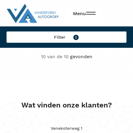
Filters
Menu
Filter op:
Filter
2
Merk
10 van de 10
gevonden
Model
Brandstof
Transmissie
Locatie
Wat vinden onze klanten?
Sorteren op
Kleur
Venekoterweg 1