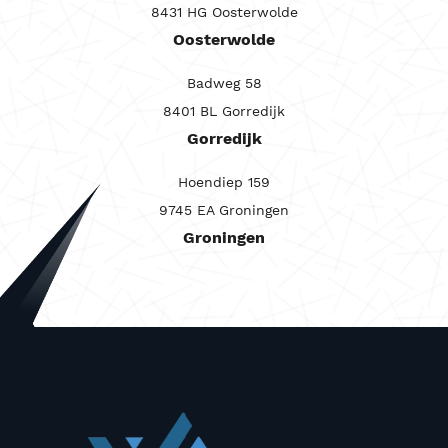
8431 HG Oosterwolde
Carrosserie
Oosterwolde
Maandprijs van
Badweg 58
Maandprijs tot
8401 BL Gorredijk
Prijs (€)
Gorredijk
-
Hoendiep 159
Kilometerstand
9745 EA Groningen
Groningen
-
Bouwjaar
-