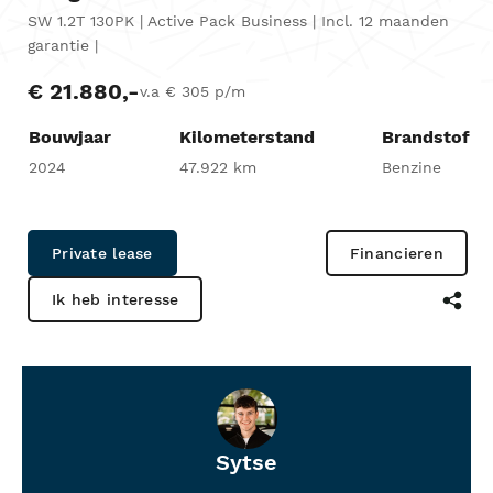
SW 1.2T 130PK | Active Pack Business | Incl. 12 maanden
garantie |
€ 21.880,-
v.a € 305 p/m
Bouwjaar
Kilometerstand
Brandstof
2024
47.922 km
Benzine
Private lease
Financieren
Ik heb interesse
Sytse