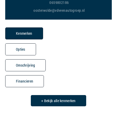
0659802186
oosterwolde@vdveenautogroep.nl
Kenmerken
Opties
Omschrijving
Financieren
+ Bekijk alle kenmerken