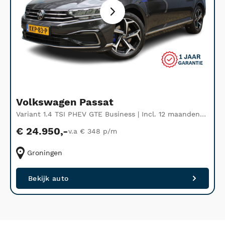
Volkswagen Passat
Variant 1.4 TSI PHEV GTE Business | Incl. 12 maanden
S
Garantie
€ 24.950,-
v.a € 348 p/m
Groningen
Bekijk auto