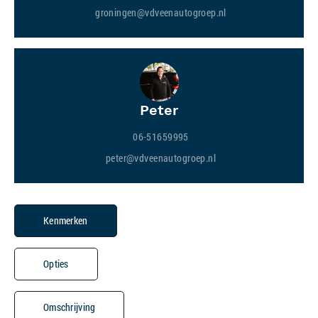
groningen@vdveenautogroep.nl
Peter
06-51659995
peter@vdveenautogroep.nl
Kenmerken
Opties
Omschrijving