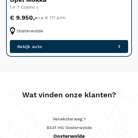
1.4 T Cosmo |
1
€ 9.950,-
v.a € 171 p/m
Oosterwolde
Bekijk auto
Wat vinden onze klanten?
Venekoterweg 1
8431 HG Oosterwolde
Oosterwolde