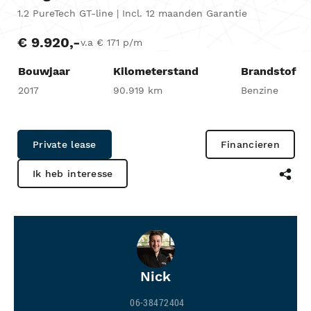
1.2 PureTech GT-line | Incl. 12 maanden Garantie
€ 9.920,-
v.a € 171 p/m
Bouwjaar
Kilometerstand
Brandstof
2017
90.919 km
Benzine
Private lease
Financieren
Ik heb interesse
Nick
06-38472404