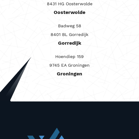
8431 HG Oosterwolde
Carrosserie
Oosterwolde
Maandprijs van
Badweg 58
Maandprijs tot
8401 BL Gorredijk
Prijs (€)
Gorredijk
-
Hoendiep 159
Kilometerstand
9745 EA Groningen
Groningen
-
Bouwjaar
-