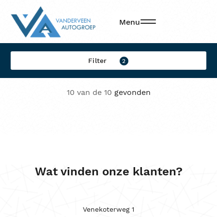
Filters
Menu
Filter op:
Filter
2
Merk
10 van de 10
gevonden
Model
Brandstof
Transmissie
Locatie
Wat vinden onze klanten?
Sorteren op
Kleur
Venekoterweg 1