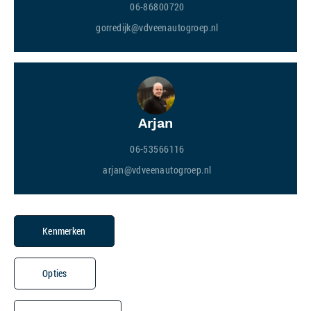
06-86800720
gorredijk@vdveenautogroep.nl
Arjan
06-53566116
arjan@vdveenautogroep.nl
Kenmerken
Opties