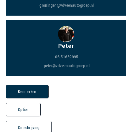
groningen@vdveenautogroep.nl
Peter
06-51659995
peter@vdveenautogroep.nl
Kenmerken
Opties
Omschrijving