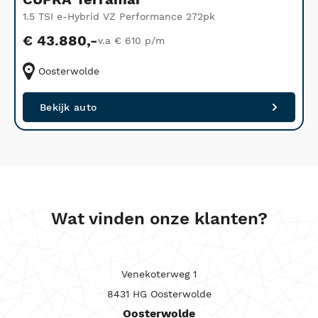
1.5 TSI e-Hybrid VZ Performance 272pk
2
€ 43.880,-
v.a € 610 p/m
Oosterwolde
Bekijk auto
Wat vinden onze klanten?
Venekoterweg 1
8431 HG Oosterwolde
Oosterwolde