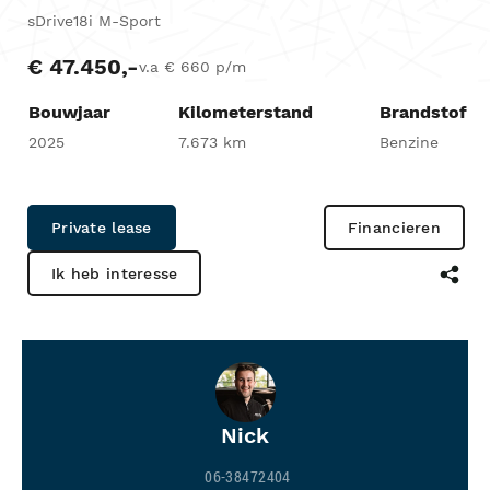
sDrive18i M-Sport
€ 47.450,-
v.a € 660 p/m
Bouwjaar
Kilometerstand
Brandstof
2025
7.673 km
Benzine
Private lease
Financieren
Ik heb interesse
Nick
06-38472404