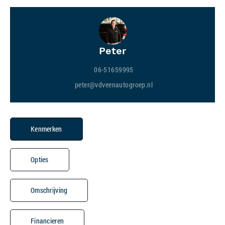
Peter
06-51659995
peter@vdveenautogroep.nl
Kenmerken
Opties
Omschrijving
Financieren