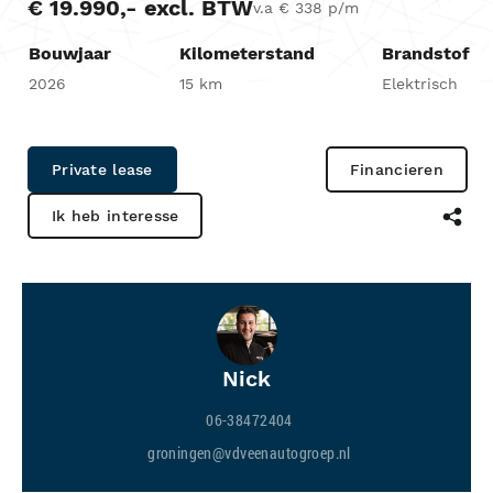
€ 19.990,- excl. BTW
v.a € 338 p/m
Bouwjaar
Kilometerstand
Brandstof
2026
15 km
Elektrisch
Private lease
Financieren
Ik heb interesse
Nick
06-38472404
groningen@vdveenautogroep.nl