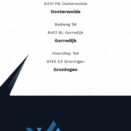
8431 HG Oosterwolde
Carrosserie
Oosterwolde
Maandprijs van
Badweg 58
Maandprijs tot
8401 BL Gorredijk
Prijs (€)
Gorredijk
-
Hoendiep 159
Kilometerstand
9745 EA Groningen
Groningen
-
Bouwjaar
-