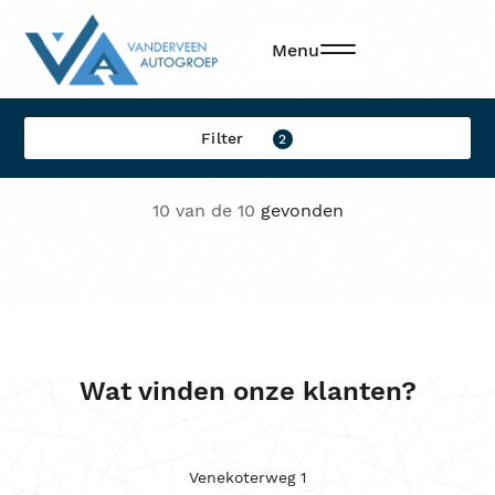
Filters
Menu
Filter op:
Filter
2
Merk
10 van de 10
gevonden
Model
Brandstof
Transmissie
Locatie
Wat vinden onze klanten?
Sorteren op
Kleur
Venekoterweg 1