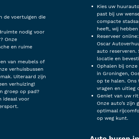
Kies uw huurauto
past bij uw wens
n de voertuigen die
compacte stadsau
heeft, wij hebbe
druimte nodig voor
Reserveer online
t? Onze
Oscar Autoverhuu
sche en ruime
auto reserveren.
locatie en bevest
ren van meubels of
Ophalen bij onze 
nze verhuisbussen
in Groningen, Oo
mak. Uiteraard zijn
op te halen. Ons
en verhuizing!
vragen en uitleg 
n groep op pad?
Geniet van uw rit
 ideaal voor
Onze auto’s zijn
ersport.
optimaal rijcomfo
op weg kunt.
Auto huren i