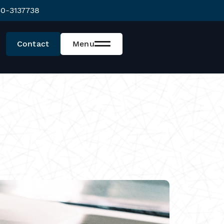
0-3137738
Contact
Menu