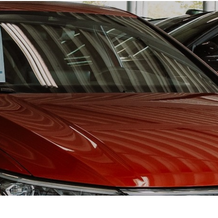
, privé of
 zowel