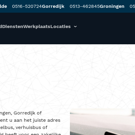
lde
0516-520724
Gorredijk
0513-462845
Groningen
05
d
Diensten
Werkplaats
Locaties
gen, Gorredijk of
nt u aan het juiste adres
elbus, verhuisbus of
ig heeft voor een zakelijke