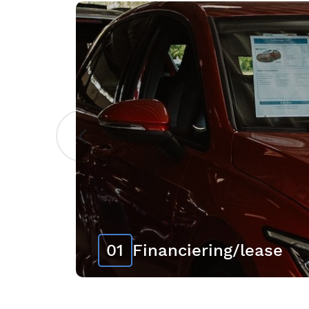
01
Financiering/lease
Financiering & Lease – Zorgeloos rijden
zakelijk
Bij [company_name] bieden we