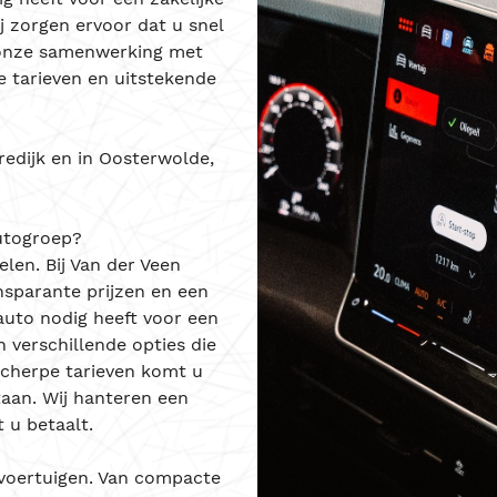
ij zorgen ervoor dat u snel
j onze samenwerking met
e tarieven en uitstekende
redijk
en in
Oosterwolde
,
utogroep?
len. Bij Van der Veen
ansparante prijzen en een
auto nodig heeft voor een
n verschillende opties die
scherpe tarieven komt u
aan. Wij hanteren een
 u betaalt.
 voertuigen. Van compacte