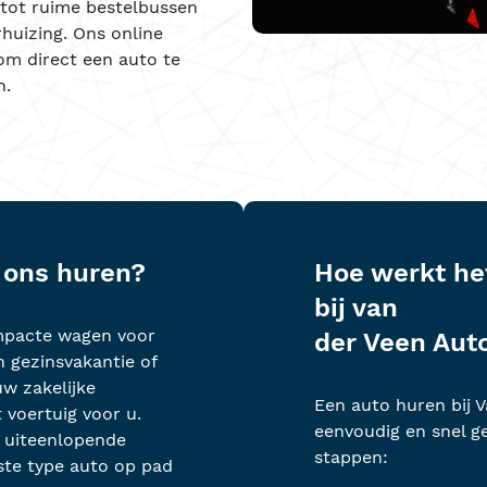
n tot ruime bestelbussen
huizing. Ons online
om direct een auto te
n.
j ons huren?
Hoe werkt he
bij van
mpacte wagen voor
der Veen Aut
n gezinsvakantie of
w zakelijke
Een auto huren bij 
 voertuig voor u.
eenvoudig en snel ge
 uiteenlopende
stappen:
iste type auto op pad