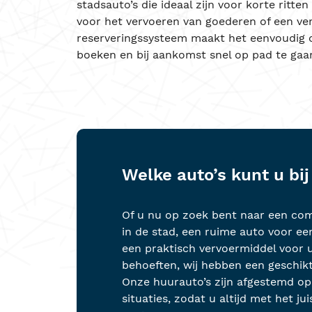
stadsauto’s die ideaal zijn voor korte ritte
voor het vervoeren van goederen of een ver
reserveringssysteem maakt het eenvoudig 
boeken en bij aankomst snel op pad te gaa
Welke auto’s kunt u bi
Of u nu op zoek bent naar een co
in de stad, een ruime auto voor ee
een praktisch vervoermiddel voor u
behoeften, wij hebben een geschikt
Onze huurauto’s zijn afgestemd op
situaties, zodat u altijd met het ju