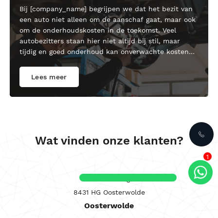
Bij [company_name] begrijpen we dat het bezit van
een auto niet alleen om de aanschaf gaat, maar ook
om de onderhoudskosten in de toekomst. Veel
autobezitters staan hier niet altijd bij stil, maar
tijdig en goed onderhoud kan onverwachte kosten
voorkomen en zorgt ervoor dat uw auto in
topconditie blijft.
Lees meer
Wat vinden onze klanten?
1
Venekoterweg 1
8431 HG Oosterwolde
Oosterwolde