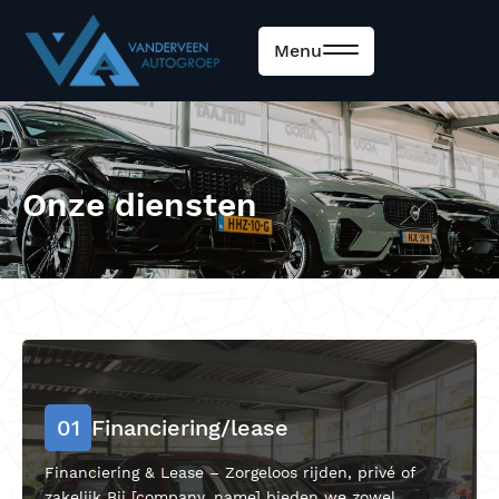
Menu
Onze diensten
01
Financiering/lease
Financiering & Lease – Zorgeloos rijden, privé of
zakelijk
Bij [company_name] bieden we zowel