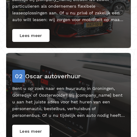
particulieren als ondernemers flexibele
leaseoplossingen aan. Of u nu privé of zakelijk een
auto wilt leasen: wij zorgen voor mobiliteit op maat,
zonder verrassingen. U kiest de auto, wij regelen de
rest.
Lees meer
02
Oscar autoverhuur
Bent u op zoek naar een huurauto in Groningen,
Gorredijk of Oosterwolde? Bij [company_name] bent
u aan het juiste adres voor het huren van een
personenauto, bestelbus, verhuisbus of
personenbus. Of u nu tijdelijk een auto nodig heeft
voor een zakelijke afspraak, een vakantie of een
verhuizing, wij zorgen ervoor dat u snel en eenvoudig
Lees meer
de juiste auto vindt.