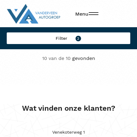
Filters
Menu
Filter op:
Filter
2
BMW
10 van de 10
gevonden
Model
Brandstof
Transmissie
Locatie
Wat vinden onze klanten?
Sorteren op
Kleur
Venekoterweg 1