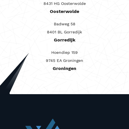
8431 HG Oosterwolde
Carrosserie
Oosterwolde
Maandprijs van
Badweg 58
Maandprijs tot
8401 BL Gorredijk
Prijs (€)
Gorredijk
-
Hoendiep 159
Kilometerstand
9745 EA Groningen
Groningen
-
Bouwjaar
-