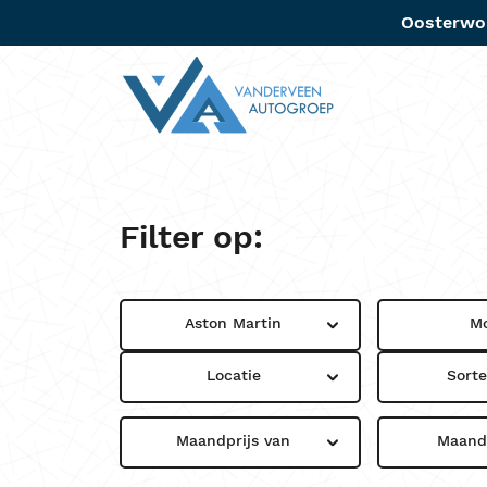
Oosterwo
Aanbo
Filter op:
Aston Martin
M
Locatie
Sort
Maandprijs van
Maandp