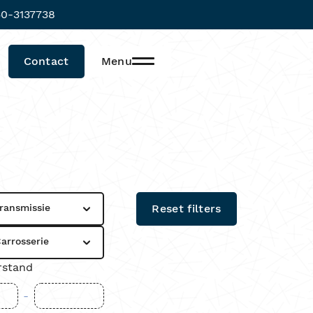
0-3137738
Contact
Menu
ransmissie
Reset filters
arrosserie
rstand
-