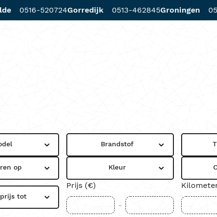
lde
0516-520724
Gorredijk
0513-462845
Groningen
05
d
Diensten
Werkplaats
Locaties
odel
Brandstof
T
eren op
Kleur
C
Prijs (€)
Kilomete
rijs tot
-