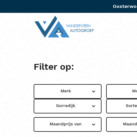
Oosterwo
Aanbo
Filter op:
Merk
M
Gorredijk
Sort
Maandprijs van
Maandp