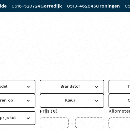
lde
0516-520724
Gorredijk
0513-462845
Groningen
05
d
Diensten
Werkplaats
Locaties
odel
Brandstof
T
eren op
Kleur
C
Prijs (€)
Kilomete
rijs tot
-